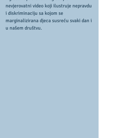
nevjerovatni video koji ilustruje nepravdu 
i diskriminaciju sa kojom se 
marginalizirana djeca susreću svaki dan i 
u našem društvu.