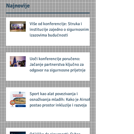
Najnovije
Više od konferencije: Struka i
institucije zajedno o sigurnosnim
izazovima budućnosti
Uoči konferencije poručeno:
Jačanje partnerstva ključno za
odgovor na sigurnosne prijetnje
Sport kao alat povezivanja i
osnaživanja mladih: Kako je Airsoft
postao prostor inkluzije i razvoja