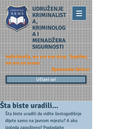
UDRUŽENJE
KRIMINALIST
A,
KRIMINOLOG
A I
MENADŽERA
SIGURNOSTI
Individually, we are one drop. Together,
we are an ocean.
Ryunosuke Satoro
Učlani se!
Šta biste uradili...
Šta biste uradili da vidite šestogodišnje 
dijete samo na javnom mjestu? A ako 
izgleda zapušteno? Pogledajte 