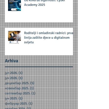
Od klika do sigurnosti: Cyber
Academy 2025
Roditelji i omladinski radnici: prva
linija zaštite djece u digitalnom
svijetu
Arhiva
јул 2026.
(1)
1 post
јун 2026.
(1)
1 post
децембар 2025.
(5)
5 posts
новембар 2025.
(1)
1 post
септембар 2025.
(1)
1 post
јун 2025.
(1)
1 post
фебруар 2025.
(1)
1 post
октобар 2024.
(1)
1 post