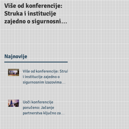
Više od konferencije:
Uoči konferencije
Struka i institucije
poručeno: Jačanje
zajedno o sigurnosnim
partnerstva ključno z
izazovima budućnosti
odgovor na sigurnosn
prijetnje
Najnovije
Više od konferencije: Struka
i institucije zajedno o
sigurnosnim izazovima
budućnosti
Uoči konferencije
poručeno: Jačanje
partnerstva ključno za
odgovor na sigurnosne
prijetnje