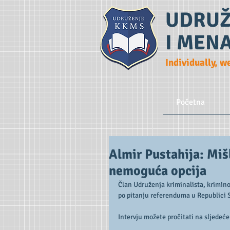
UDRUŽ
I MEN
Individually, w
Početna
Almir Pustahija: Mišl
nemoguća opcija
Član Udruženja kriminalista, kriminol
po pitanju referenduma u Republici 
Intervju možete pročitati na sljedeć