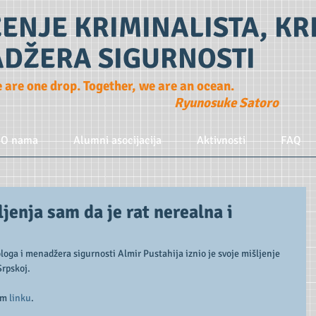
ENJE KRIMINALISTA, K
ADŽERA SIGURNOSTI
e are one drop. Together, we are an ocean.
Ryunosuke Satoro
O nama
Alumni asocijacija
Aktivnosti
FAQ
jenja sam da je rat nerealna i
oga i menadžera sigurnosti Almir Pustahija iznio je svoje mišljenje 
Srpskoj.
em 
linku
.