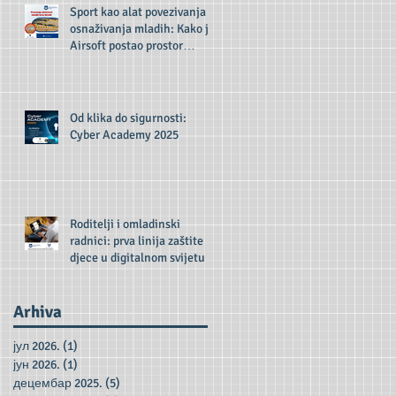
Sport kao alat povezivanja i
osnaživanja mladih: Kako je
Airsoft postao prostor
inkluzije i razvoja
Od klika do sigurnosti:
Cyber Academy 2025
Roditelji i omladinski
radnici: prva linija zaštite
djece u digitalnom svijetu
Arhiva
јул 2026.
(1)
1 post
јун 2026.
(1)
1 post
децембар 2025.
(5)
5 posts