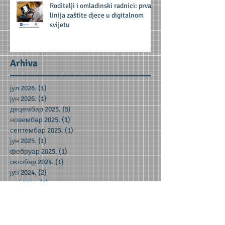
Roditelji i omladinski radnici: prva
linija zaštite djece u digitalnom
svijetu
Arhiva
јул 2026.
(1)
1 post
јун 2026.
(1)
1 post
децембар 2025.
(5)
5 posts
новембар 2025.
(1)
1 post
септембар 2025.
(1)
1 post
јун 2025.
(1)
1 post
фебруар 2025.
(1)
1 post
октобар 2024.
(1)
1 post
јун 2024.
(2)
2 posts
мај 2024.
(2)
2 posts
децембар 2023.
(1)
1 post
новембар 2023.
(1)
1 post
октобар 2023.
(3)
3 posts