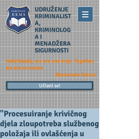
UDRUŽENJE
KRIMINALIST
A,
KRIMINOLOG
A I
MENADŽERA
SIGURNOSTI
Individually, we are one drop. Together,
we are an ocean.
Ryunosuke Satoro
Učlani se!
"Procesuiranje krivičnog
djela zloupotreba službenog
položaja ili ovlašćenja u