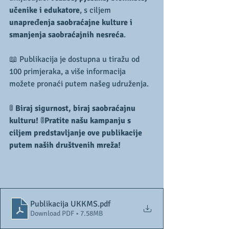
učenike i edukatore
, s ciljem 
unapređenja saobraćajne kulture i 
smanjenja saobraćajnih nesreća
.
📖 Publikacija je dostupna u tiražu od 
100 primjeraka, a više informacija 
možete pronaći putem našeg udruženja.
🚦 
Biraj sigurnost, biraj saobraćajnu 
kulturu!
 🚦
Pratite našu kampanju s 
ciljem predstavljanje ove publikacije 
putem naših društvenih mreža!
Publikacija UKKMS
.pdf
Download PDF • 7.58MB