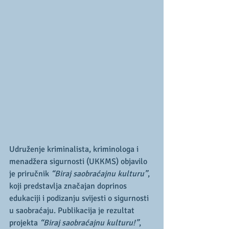
Udruženje kriminalista, kriminologa i 
menadžera sigurnosti (UKKMS) objavilo 
je priručnik 
“Biraj saobraćajnu kulturu”
, 
koji predstavlja značajan doprinos 
edukaciji i podizanju svijesti o sigurnosti 
u saobraćaju. Publikacija je rezultat 
projekta 
“Biraj saobraćajnu kulturu!”
, 