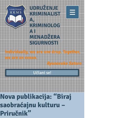
UDRUŽENJE
KRIMINALIST
A,
KRIMINOLOG
A I
MENADŽERA
SIGURNOSTI
Individually, we are one drop. Together,
we are an ocean.
Ryunosuke Satoro
Učlani se!
Nova publikacija: “Biraj
saobraćajnu kulturu –
Priručnik”