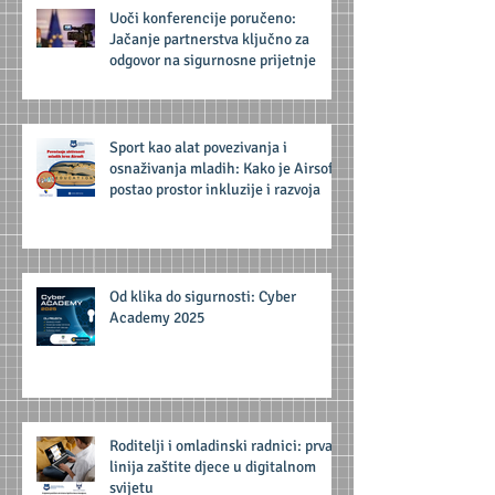
Uoči konferencije poručeno:
Jačanje partnerstva ključno za
odgovor na sigurnosne prijetnje
Sport kao alat povezivanja i
osnaživanja mladih: Kako je Airsoft
postao prostor inkluzije i razvoja
Od klika do sigurnosti: Cyber
Academy 2025
Roditelji i omladinski radnici: prva
linija zaštite djece u digitalnom
svijetu