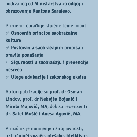
podržanog od 
Ministarstva za odgoj i 
obrazovanje Kantona Sarajevo
.
Priručnik obrađuje ključne teme poput:
✅ 
Osnovnih principa saobraćajne 
kulture
✅ 
Poštovanja saobraćajnih propisa i 
pravila ponašanja
✅ 
Sigurnosti u saobraćaju i prevencije 
nesreća
✅ 
Uloge edukacije i zakonskog okvira
Autori publikacije su 
prof. dr Osman 
Lindov, prof. dr Nebojša Bojanić i 
Mirela Mujović, MA
, dok su recenzenti 
dr. Safet Mušić i Anesa Agović, MA
.
Priručnik je namijenjen široj javnosti, 
uključujući 
vozače, pješake, bicikliste, 