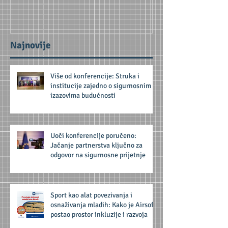
budućnosti
prijetnje
Najnovije
Više od konferencije: Struka i
institucije zajedno o sigurnosnim
izazovima budućnosti
Uoči konferencije poručeno:
Jačanje partnerstva ključno za
odgovor na sigurnosne prijetnje
Sport kao alat povezivanja i
osnaživanja mladih: Kako je Airsoft
postao prostor inkluzije i razvoja