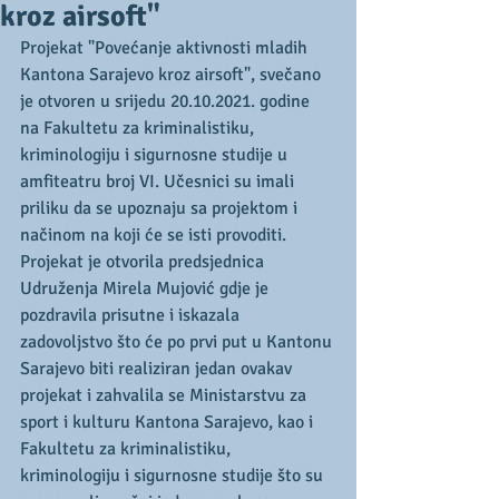
kroz airsoft"
Projekat "Povećanje aktivnosti mladih 
Kantona Sarajevo kroz airsoft", svečano 
je otvoren u srijedu 20.10.2021. godine 
na Fakultetu za kriminalistiku, 
kriminologiju i sigurnosne studije u 
amfiteatru broj VI. Učesnici su imali 
priliku da se upoznaju sa projektom i 
načinom na koji će se isti provoditi. 
Projekat je otvorila predsjednica 
Udruženja Mirela Mujović gdje je 
pozdravila prisutne i iskazala 
zadovoljstvo što će po prvi put u Kantonu 
Sarajevo biti realiziran jedan ovakav 
projekat i zahvalila se Ministarstvu za 
sport i kulturu Kantona Sarajevo, kao i 
Fakultetu za kriminalistiku, 
kriminologiju i sigurnosne studije što su 