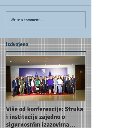
Write a comment...
Izdvojeno
Više od konferencije: Struka
Uoči konferenc
i institucije zajedno o
Jačanje partne
sigurnosnim izazovima
za odgovor na 