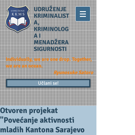
UDRUŽENJE
KRIMINALIST
A,
KRIMINOLOG
A I
MENADŽERA
SIGURNOSTI
Individually, we are one drop. Together,
we are an ocean.
Ryunosuke Satoro
Učlani se!
Otvoren projekat
"Povećanje aktivnosti
mladih Kantona Sarajevo