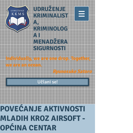
UDRUŽENJE
KRIMINALIST
A,
KRIMINOLOG
A I
MENADŽERA
SIGURNOSTI
Individually, we are one drop. Together,
we are an ocean.
Ryunosuke Satoro
Učlani se!
POVEĆANJE AKTIVNOSTI
MLADIH KROZ AIRSOFT -
OPĆINA CENTAR