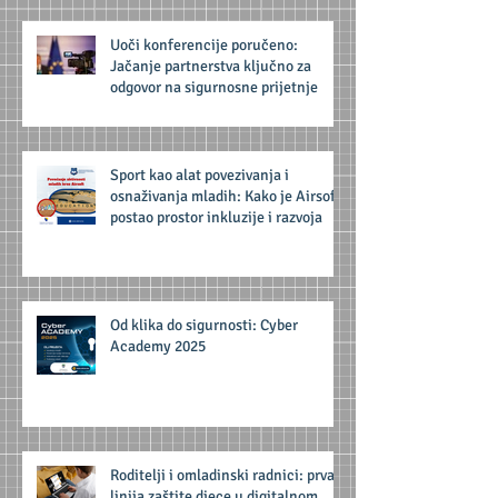
Uoči konferencije poručeno:
Jačanje partnerstva ključno za
odgovor na sigurnosne prijetnje
Sport kao alat povezivanja i
osnaživanja mladih: Kako je Airsoft
postao prostor inkluzije i razvoja
Od klika do sigurnosti: Cyber
Academy 2025
Roditelji i omladinski radnici: prva
linija zaštite djece u digitalnom