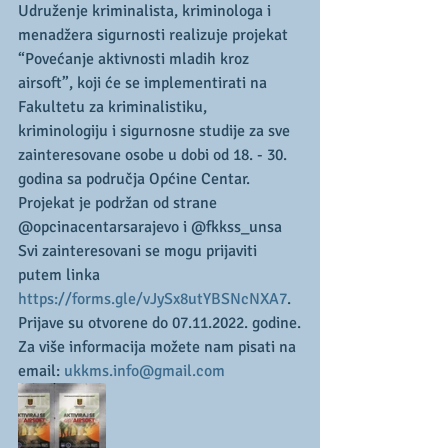
Udruženje kriminalista, kriminologa i 
menadžera sigurnosti realizuje projekat 
“Povećanje aktivnosti mladih kroz 
airsoft”, koji će se implementirati na 
Fakultetu za kriminalistiku, 
kriminologiju i sigurnosne studije za sve 
zainteresovane osobe u dobi od 18. - 30. 
godina sa područja Općine Centar. 
Projekat je podržan od strane 
@opcinacentarsarajevo i @fkkss_unsa 
Svi zainteresovani se mogu prijaviti 
putem linka 
https://forms.gle/vJySx8utYBSNcNXA7
. 
Prijave su otvorene do 07.11.2022. godine.
Za više informacija možete nam pisati na 
email: 
ukkms.info@gmail.com