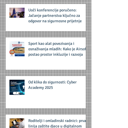
Uoči konferencije poručeno:
Jačanje partnerstva ključno za
odgovor na sigurnosne prijetnje
Sport kao alat povezivanja i
osnaživanja mladih: Kako je Airsoft
postao prostor inkluzije i razvoja
Od klika do sigurnosti: Cyber
Academy 2025
Roditelji i omladinski radnici: prva
linija zaštite djece u digitalnom