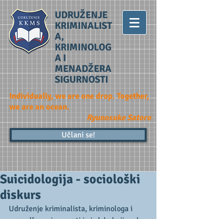
UDRUŽENJE
KRIMINALIST
A,
KRIMINOLOG
A I
MENADŽERA
SIGURNOSTI
Individually, we are one drop. Together,
we are an ocean.
Ryunosuke Satoro
Učlani se!
Suicidologija - sociološki
diskurs
Udruženje kriminalista, kriminologa i 