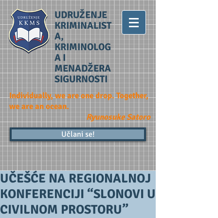
UDRUŽENJE
KRIMINALIST
A,
KRIMINOLOG
A I
MENADŽERA
SIGURNOSTI
Individually, we are one drop. Together,
we are an ocean.
Ryunosuke Satoro
Učlani se!
UČEŠĆE NA REGIONALNOJ
KONFERENCIJI “SLONOVI U
CIVILNOM PROSTORU”