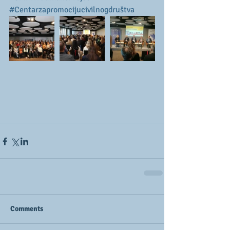
#Centarzapromocijucivilnogdruštva
Comments