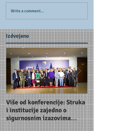
Write a comment...
Izdvojeno
Više od konferencije: Struka
Uoči konferenc
i institucije zajedno o
Jačanje partne
sigurnosnim izazovima
za odgovor na 
budućnosti
prijetnje