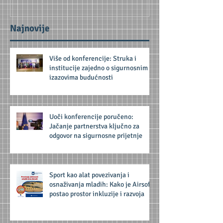
Najnovije
Više od konferencije: Struka i
institucije zajedno o sigurnosnim
izazovima budućnosti
Uoči konferencije poručeno:
Jačanje partnerstva ključno za
odgovor na sigurnosne prijetnje
Sport kao alat povezivanja i
osnaživanja mladih: Kako je Airsoft
postao prostor inkluzije i razvoja