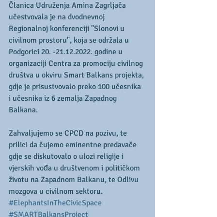
Članica Udruženja Amina Zagrljača 
učestvovala je na dvodnevnoj 
Regionalnoj konferenciji "Slonovi u 
civilnom prostoru", koja se održala u 
Podgorici 20. -21.12.2022. godine u 
organizaciji Centra za promociju civilnog 
društva u okviru Smart Balkans projekta, 
gdje je prisustvovalo preko 100 učesnika 
i učesnika iz 6 zemalja Zapadnog 
Balkana.
Zahvaljujemo se CPCD na pozivu, te 
prilici da čujemo eminentne predavače 
gdje se diskutovalo o ulozi religije i 
vjerskih vođa u društvenom i političkom 
životu na Zapadnom Balkanu, te Odlivu 
mozgova u civilnom sektoru.
#ElephantsInTheCivicSpace
#SMARTBalkansProject