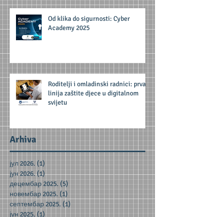
Od klika do sigurnosti: Cyber
Academy 2025
Roditelji i omladinski radnici: prva
linija zaštite djece u digitalnom
svijetu
Arhiva
јул 2026.
(1)
1 post
јун 2026.
(1)
1 post
децембар 2025.
(5)
5 posts
новембар 2025.
(1)
1 post
септембар 2025.
(1)
1 post
јун 2025.
(1)
1 post