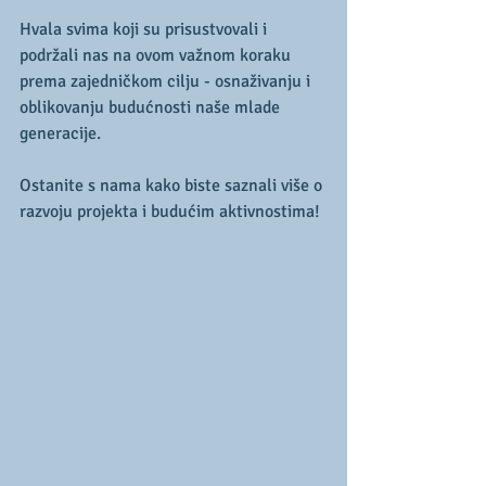
Hvala svima koji su prisustvovali i 
podržali nas na ovom važnom koraku 
prema zajedničkom cilju - osnaživanju i 
oblikovanju budućnosti naše mlade 
generacije. 
Ostanite s nama kako biste saznali više o 
razvoju projekta i budućim aktivnostima! 