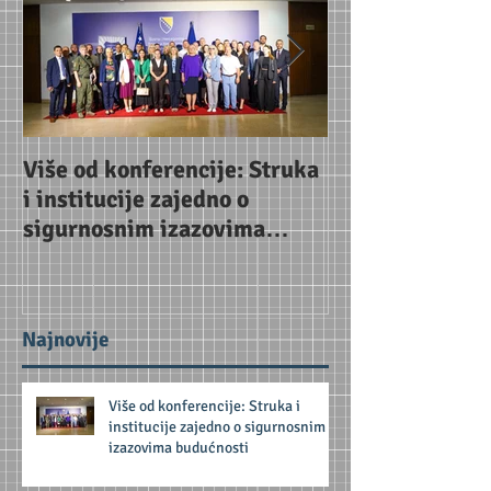
Više od konferencije: Struka
Uoči konferenc
i institucije zajedno o
Jačanje partne
sigurnosnim izazovima
za odgovor na 
budućnosti
prijetnje
Najnovije
Više od konferencije: Struka i
institucije zajedno o sigurnosnim
izazovima budućnosti