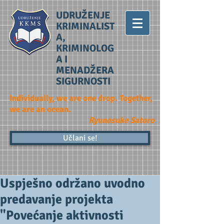
UDRUŽENJE
KRIMINALIST
A,
KRIMINOLOG
A I
MENADŽERA
SIGURNOSTI
Individually, we are one drop. Together,
we are an ocean.
Ryunosuke Satoro
Učlani se!
Uspješno održano uvodno
predavanje projekta
"Povećanje aktivnosti