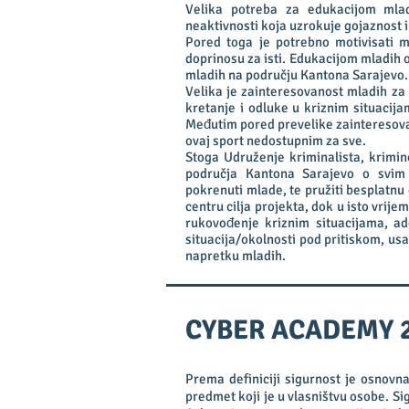
Velika potreba za edukacijom mla
neaktivnosti koja uzrokuje gojaznost 
Pored toga je potrebno motivisati ml
doprinosu za isti. Edukacijom mladih o 
mladih na području Kantona Sarajevo.
Velika je zainteresovanost mladih za 
kretanje i odluke u kriznim situacij
Međutim pored prevelike zainteresovan
ovaj sport nedostupnim za sve.
Stoga Udruženje kriminalista, krimin
područja Kantona Sarajevo o svim 
pokrenuti mlade, te pružiti besplatn
centru cilja projekta, dok u isto vri
rukovođenje kriznim situacijama, ad
situacija/okolnosti pod pritiskom, usav
napretku mladih.
CYBER ACADEMY 
Prema definiciji sigurnost je osnovna 
predmet koji je u vlasništvu osobe. Sig