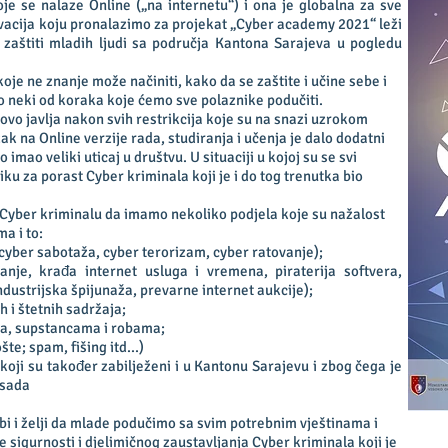
je se nalaze Online („na internetu“) i ona je globalna za sve
ivacija koju pronalazimo za projekat „Cyber academy 2021“ leži
 zaštiti mladih ljudi sa područja Kantona Sarajeva u pogledu
koje ne znanje može načiniti, kako da se zaštite i učine sebe i
 neki od koraka koje ćemo sve polaznike podučiti.
o javlja nakon svih restrikcija koje su na snazi uzrokom
k na Online verzije rada, studiranja i učenja je dalo dodatni
 imao veliki uticaj u društvu. U situaciji u kojoj su se svi
iku za porast Cyber kriminala koji je i do tog trenutka bio
Cyber kriminalu da imamo nekoliko podjela koje su nažalost
a i to:
 cyber sabotaža, cyber terorizam, cyber ratovanje);
nje, krađa internet usluga i vremena, piraterija softvera,
dustrijska špijunaža, prevarne internet aukcije);
h i štetnih sadržaja;
a, supstancama i robama;
e; spam, fišing itd...)
oji su također zabilježeni i u Kantonu Sarajevu i zbog čega je
 sada
bi i želji da mlade podučimo sa svim potrebnim vještinama i
e sigurnosti i djelimičnog zaustavljanja Cyber kriminala koji je