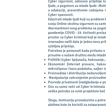
Cyber sigurnost, odnosno prijetnje ko
ljude, a pogotovo za mlade ljude. Mot
u edukaciji, preventivnim radnjama i
Cyber opasnosti.
Educirati mlade ljudi koji su problemi 
svoju Online okolinu sigurnom su samo
Alarmantnost ovog problema se pogotov
pandemije COVID - 19. Većinski prelaza
prostor za Cyber kriminal koji je ionako
iznenadno našli dala je jednu novu pril
ozbiljna prijetnja.
Potrebno je pomenuti kada pričamo o 
prisutne u našem društvu među mladim
Politički (cyber špijunaža, hakovanje,
Ekonomski (internet prevare, hakova
mikročipova i baza podataka, sajber in
Proizvodnja i distribucija nedozvoljeni
Manipulacija zabranjenim proizvodim
Povrede privatnosti (nadgledanje e-pošt
Ovo su samo neki od Cyber kriminala k
velika potreba za ovim projektom baš
Stoga, motivaciju pronalazimo u potre
alatima koje će korisiti za osiguravanj