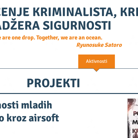
ENJE KRIMINALISTA, K
ADŽERA SIGURNOSTI
e are one drop. Together, we are an ocean.
Ryunosuke Satoro
O nama
Alumni asocijacija
Aktivnosti
FAQ
PROJEKTI
nosti mladih
 kroz airsoft