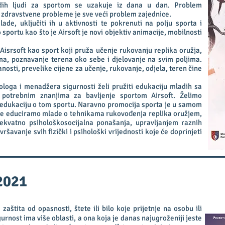
dih ljudi za sportom se uzakuje iz dana u dan. Problem
i zdravstvene probleme je sve veći problem zajednice.
ade, uključiti ih u aktivnosti te pokrenuti na polju sporta i
sportu kao što je Airsoft je novi objektiv animacije, mobilnosti
Aisrsoft kao sport koji pruža učenje rukovanju replika oružja,
ama, poznavanje terena oko sebe i djelovanje na svim poljima.
osti, prevelike cijene za učenje, rukovanje, odjela, teren čine
ologa i menadžera sigurnosti želi pružiti edukaciju mladih sa
potrebnim znanjima za bavljenje sportom Airsoft. Želimo
u edukaciju o tom sportu. Naravno promocija sporta je u samom
jeme educiramo mlade o tehnikama rukovođenja replika oružjem,
ekvatno psihološkosocijalna ponašanja, upravljanjem raznih
ršavanje svih fizički i psihološki vrijednosti koje će doprinjeti
2021
zaštita od opasnosti, štete ili bilo koje prijetnje na osobu ili
urnost ima više oblasti, a ona koja je danas najugroženiji jeste