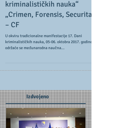
konferencija „XVII Dani
kriminalističkih nauka“
„Crimen, Forensis, Securitas
– CF
U okviru tradicionalne manifestacije 17. Dani
kriminalističkih nauka, 05-06. oktobra 2017. godine
održaće se međunarodna naučna...
Izdvojeno