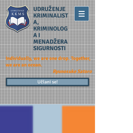
UDRUŽENJE
KRIMINALIST
A,
KRIMINOLOG
A I
MENADŽERA
SIGURNOSTI
Individually, we are one drop. Together,
we are an ocean.
Ryunosuke Satoro
Učlani se!