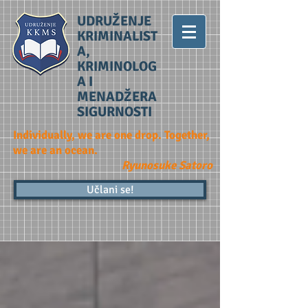
UDRUŽENJE
KRIMINALIST
A,
KRIMINOLOG
A I
MENADŽERA
SIGURNOSTI
Individually, we are one drop. Together,
we are an ocean.
Ryunosuke Satoro
Učlani se!