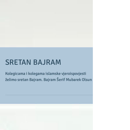
SRETAN BAJRAM
Kolegicama i kolegama islamske vjeroispovjesti
želimo sretan Bajram. Bajram Šerif Mubarek Olsun