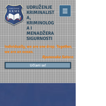
UDRUŽENJE
KRIMINALIST
A,
KRIMINOLOG
A I
MENADŽERA
SIGURNOSTI
Individually, we are one drop. Together,
we are an ocean.
Ryunosuke Satoro
Učlani se!