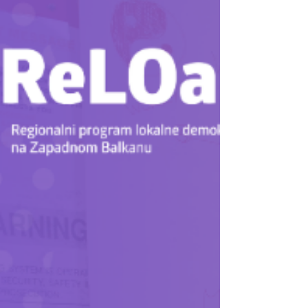
želimo sretan i blagoslovljen Uskrs.