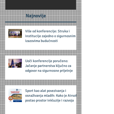
sigurnosnim izazovima
za odgovor na 
budućnosti
prijetnje
Najnovije
Više od konferencije: Struka i
institucije zajedno o sigurnosnim
izazovima budućnosti
Uoči konferencije poručeno:
Jačanje partnerstva ključno za
odgovor na sigurnosne prijetnje
Sport kao alat povezivanja i
osnaživanja mladih: Kako je Airsoft
postao prostor inkluzije i razvoja