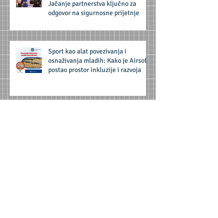
Uoči konferencije poručeno:
Jačanje partnerstva ključno za
odgovor na sigurnosne prijetnje
Sport kao alat povezivanja i
osnaživanja mladih: Kako je Airsoft
postao prostor inkluzije i razvoja
Od klika do sigurnosti: Cyber
Academy 2025
Roditelji i omladinski radnici: prva
linija zaštite djece u digitalnom