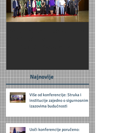
Više od konferencije: Struka
Uoči konferenc
i institucije zajedno o
Jačanje partne
sigurnosnim izazovima
za odgovor na 
budućnosti
prijetnje
Najnovije
Više od konferencije: Struka i
institucije zajedno o sigurnosnim
izazovima budućnosti