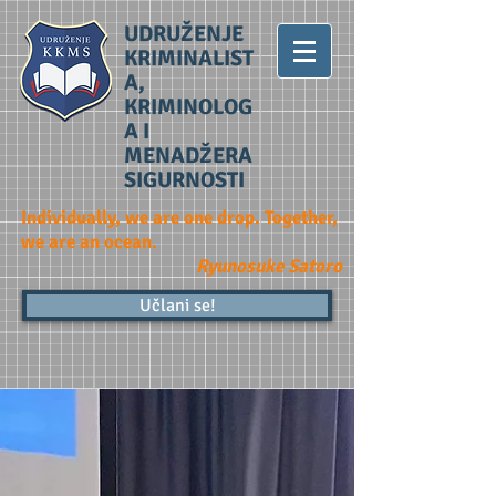
UDRUŽENJE
KRIMINALIST
A,
KRIMINOLOG
A I
MENADŽERA
SIGURNOSTI
Individually, we are one drop. Together,
we are an ocean.
Ryunosuke Satoro
Učlani se!