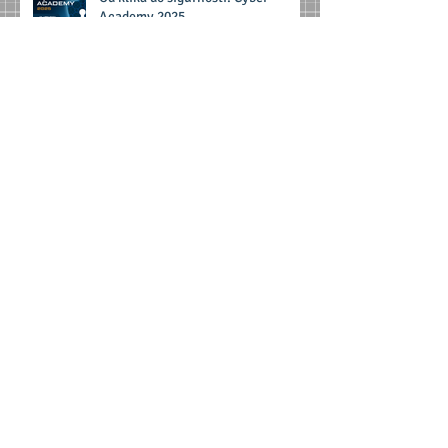
Od klika do sigurnosti: Cyber
Academy 2025
Roditelji i omladinski radnici: prva
linija zaštite djece u digitalnom
svijetu
Arhiva
јул 2026.
(1)
1 post
јун 2026.
(1)
1 post
децембар 2025.
(5)
5 posts
новембар 2025.
(1)
1 post
септембар 2025.
(1)
1 post
јун 2025.
(1)
1 post