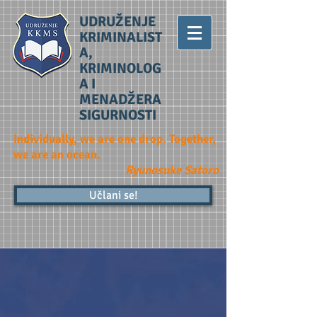
UDRUŽENJE
KRIMINALIST
A,
KRIMINOLOG
A I
MENADŽERA
SIGURNOSTI
Individually, we are one drop. Together,
we are an ocean.
Ryunosuke Satoro
Učlani se!