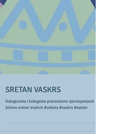
SRETAN VASKRS
Kolegicama i kolegama pravoslavne vjeroispovjesti
želimo sretan Vaskrs! #ukkms #vaskrs #easter