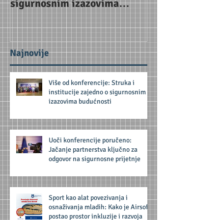
sigurnosnim izazovima
za odgovor na 
budućnosti
prijetnje
Najnovije
Više od konferencije: Struka i
institucije zajedno o sigurnosnim
izazovima budućnosti
Uoči konferencije poručeno:
Jačanje partnerstva ključno za
odgovor na sigurnosne prijetnje
Sport kao alat povezivanja i
osnaživanja mladih: Kako je Airsoft
postao prostor inkluzije i razvoja