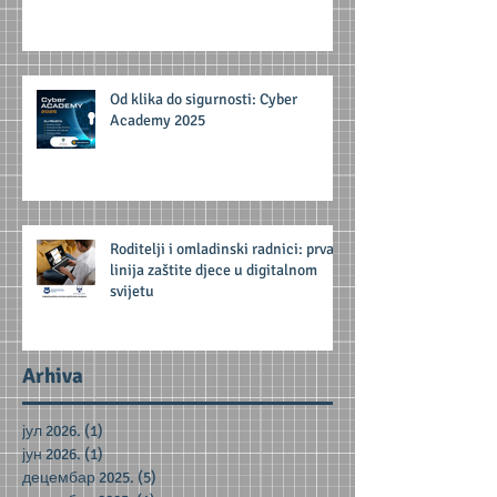
Od klika do sigurnosti: Cyber
Academy 2025
Roditelji i omladinski radnici: prva
linija zaštite djece u digitalnom
svijetu
Arhiva
јул 2026.
(1)
1 post
јун 2026.
(1)
1 post
децембар 2025.
(5)
5 posts