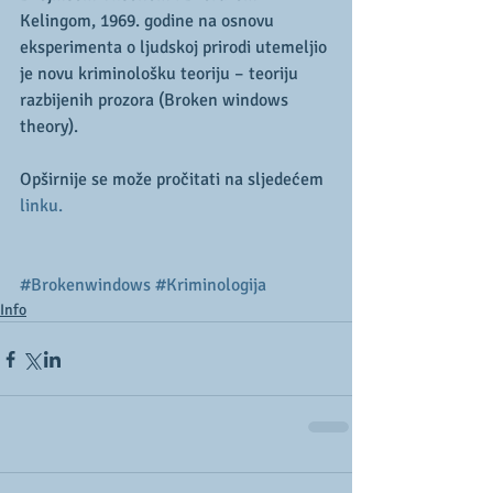
Kelingom, 1969. godine na osnovu 
eksperimenta o ljudskoj prirodi utemeljio 
je novu kriminološku teoriju – teoriju 
razbijenih prozora (Broken windows 
theory).
Opširnije se može pročitati na sljedećem 
linku.
#Brokenwindows
#Kriminologija
Info