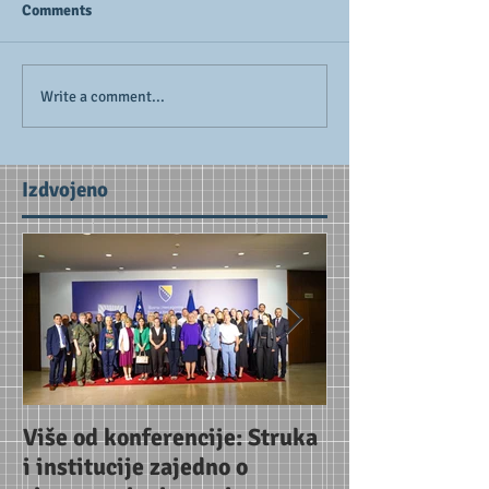
Comments
Write a comment...
Izdvojeno
Više od konferencije: Struka
Uoči konferenc
i institucije zajedno o
Jačanje partne