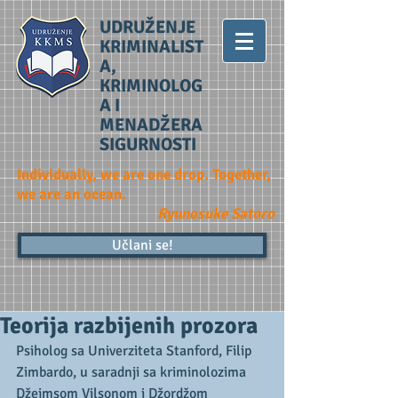
UDRUŽENJE
KRIMINALIST
A,
KRIMINOLOG
A I
MENADŽERA
SIGURNOSTI
Individually, we are one drop. Together,
we are an ocean.
Ryunosuke Satoro
Učlani se!
Teorija razbijenih prozora
Psiholog sa Univerziteta Stanford, Filip 
Zimbardo, u saradnji sa kriminolozima 
Džejmsom Vilsonom i Džordžom 