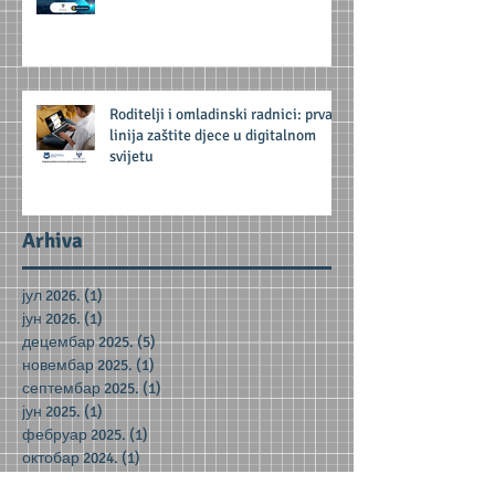
Roditelji i omladinski radnici: prva
linija zaštite djece u digitalnom
svijetu
Arhiva
јул 2026.
(1)
1 post
јун 2026.
(1)
1 post
децембар 2025.
(5)
5 posts
новембар 2025.
(1)
1 post
септембар 2025.
(1)
1 post
јун 2025.
(1)
1 post
фебруар 2025.
(1)
1 post
октобар 2024.
(1)
1 post
јун 2024.
(2)
2 posts