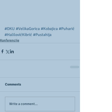
#DKU
#VelikaGorica
#Kobajica
#Puharić
#HalilovićKibrić
#Pustahija
Konferencije
Comments
Write a comment...