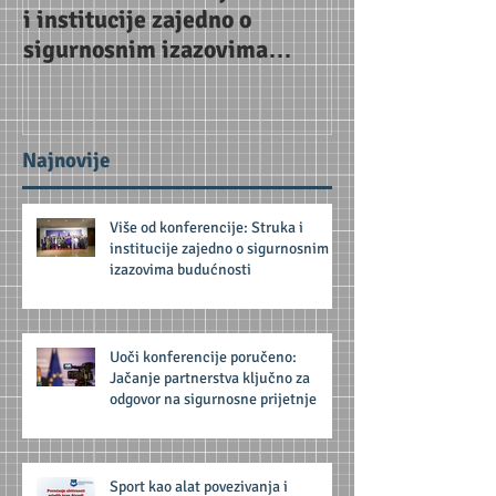
i institucije zajedno o
Jačanje partne
sigurnosnim izazovima
za odgovor na 
budućnosti
prijetnje
Najnovije
Više od konferencije: Struka i
institucije zajedno o sigurnosnim
izazovima budućnosti
Uoči konferencije poručeno:
Jačanje partnerstva ključno za
odgovor na sigurnosne prijetnje
Sport kao alat povezivanja i