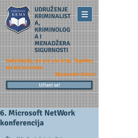
UDRUŽENJE
KRIMINALIST
A,
KRIMINOLOG
A I
MENADŽERA
SIGURNOSTI
Individually, we are one drop. Together,
we are an ocean.
Ryunosuke Satoro
Učlani se!
6. Microsoft NetWork
konferencija