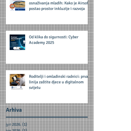
osnaživanja mladih: Kako je Airsoft
postao prostor inkluzije i razvoja
Od klika do sigurnosti: Cyber
Academy 2025
Roditelji i omladinski radnici: prva
linija zaštite djece u digitalnom
svijetu
Arhiva
јул 2026.
(1)
1 post
јун 2026.
(1)
1 post