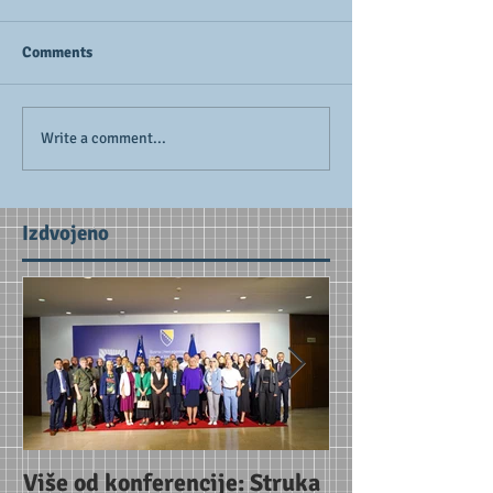
Comments
Write a comment...
Izdvojeno
Više od konferencije: Struka
Uoči konferenc