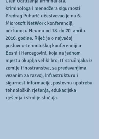
Član Udruženja kriminalista, 
kriminologa i menadžera sigurnosti 
Predrag Puharić učestvovao je na 6. 
Microsoft NetWork konferenciji, 
održanoj u Neumu od 18. do 20. aprila 
2016. godine. Riječ je o najvećoj 
poslovno-tehnološkoj konferenciji u 
Bosni i Hercegovini, koja na jednom 
mjestu okuplja veliki broj IT stručnjaka iz 
zemlje i inostranstva, sa predavanjima 
vezanim za razvoj, infrastrukturu i 
sigurnost informacija, poslovnu upotrebu 
tehnoloških rješenja, edukacijska 
rješenja i studije slučaja.