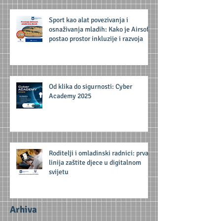
Sport kao alat povezivanja i
osnaživanja mladih: Kako je Airsoft
postao prostor inkluzije i razvoja
Od klika do sigurnosti: Cyber
Academy 2025
Roditelji i omladinski radnici: prva
linija zaštite djece u digitalnom
svijetu
Arhiva