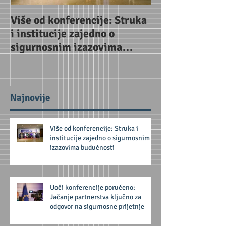
Više od konferencije: Struka
Uoči konferenc
i institucije zajedno o
Jačanje partne
sigurnosnim izazovima
za odgovor na 
budućnosti
prijetnje
Najnovije
Više od konferencije: Struka i
institucije zajedno o sigurnosnim
izazovima budućnosti
Uoči konferencije poručeno:
Jačanje partnerstva ključno za
odgovor na sigurnosne prijetnje