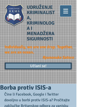
UDRUŽENJE
KRIMINALIST
A,
KRIMINOLOG
A I
MENADŽERA
SIGURNOSTI
Individually, we are one drop. Together,
we are an ocean.
Ryunosuke Satoro
Učlani se!
Borba protiv ISIS-a
Čine li Facebook, Google i Twitter 
dovoljno u borbi protiv ISIS-a? Pročitajte 
zaključke Britanskog odbora za vanjsku 