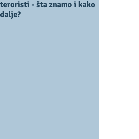
teroristi - šta znamo i kako
dalje?