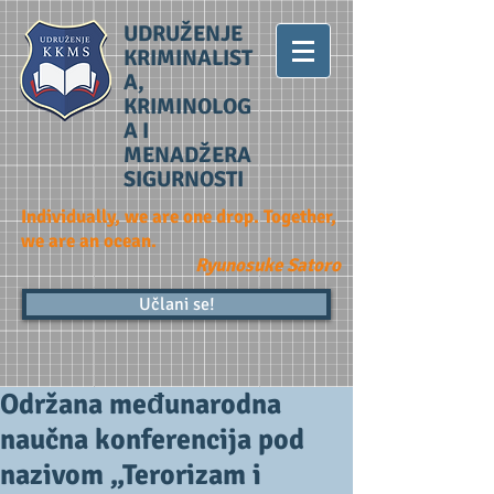
UDRUŽENJE
KRIMINALIST
A,
KRIMINOLOG
A I
MENADŽERA
SIGURNOSTI
Individually, we are one drop. Together,
we are an ocean.
Ryunosuke Satoro
Učlani se!
Održana međunarodna
naučna konferencija pod
nazivom „Terorizam i