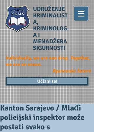
UDRUŽENJE
KRIMINALIST
A,
KRIMINOLOG
A I
MENADŽERA
SIGURNOSTI
Individually, we are one drop. Together,
we are an ocean.
Ryunosuke Satoro
Učlani se!
Kanton Sarajevo / Mlađi
policijski inspektor može
postati svako s