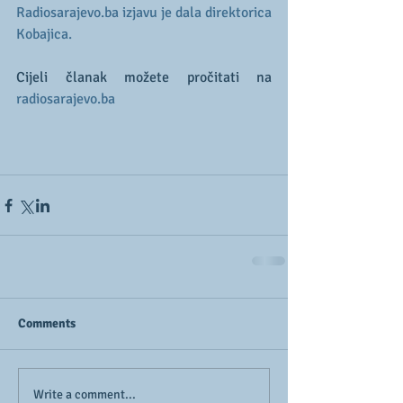
Radiosarajevo.ba
 izjavu je dala direktorica 
Kobajica. 
Cijeli članak možete pročitati na 
radiosarajevo.ba
Comments
Write a comment...