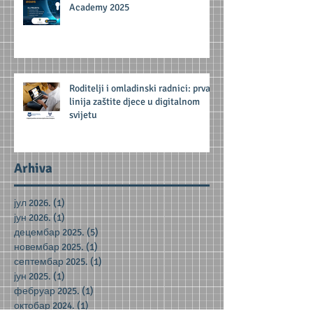
Academy 2025
Roditelji i omladinski radnici: prva
linija zaštite djece u digitalnom
svijetu
Arhiva
јул 2026.
(1)
1 post
јун 2026.
(1)
1 post
децембар 2025.
(5)
5 posts
новембар 2025.
(1)
1 post
септембар 2025.
(1)
1 post
јун 2025.
(1)
1 post
фебруар 2025.
(1)
1 post
октобар 2024.
(1)
1 post