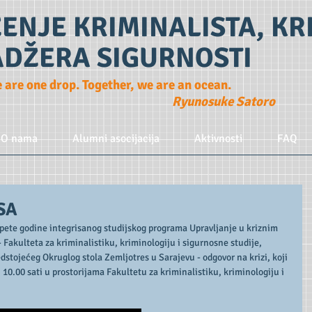
ENJE KRIMINALISTA, K
ADŽERA SIGURNOSTI
e are one drop. Together, we are an ocean.
Ryunosuke Satoro
O nama
Alumni asocijacija
Aktivnosti
FAQ
SA
 pete godine integrisanog studijskog programa Upravljanje u kriznim 
 Fakulteta za kriminalistiku, kriminologiju i sigurnosne studije, 
edstojećeg Okruglog stola Zemljotres u Sarajevu - odgovor na krizi, koji 
 10.00 sati u prostorijama Fakultetu za kriminalistiku, kriminologiju i 