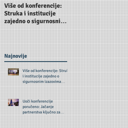
Više od konferencije:
Uoči konferencije
Struka i institucije
poručeno: Jačanje
zajedno o sigurnosnim
partnerstva ključno z
izazovima budućnosti
odgovor na sigurnosn
prijetnje
Najnovije
Više od konferencije: Struka
i institucije zajedno o
sigurnosnim izazovima
budućnosti
Uoči konferencije
poručeno: Jačanje
partnerstva ključno za
odgovor na sigurnosne
prijetnje