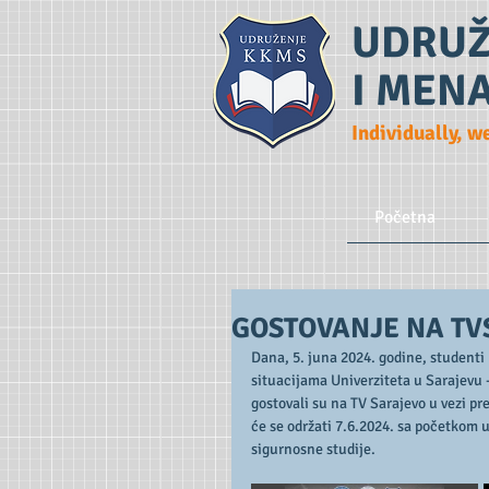
UDRUŽ
I MEN
Individually, w
Početna
GOSTOVANJE NA TV
Dana, 5. juna 2024. godine, studenti
situacijama Univerziteta u Sarajevu -
gostovali su na TV Sarajevo u vezi pr
će se održati 7.6.2024. sa početkom u
sigurnosne studije. 