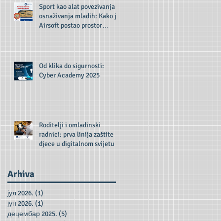
Sport kao alat povezivanja i
osnaživanja mladih: Kako je
Airsoft postao prostor
inkluzije i razvoja
Od klika do sigurnosti:
Cyber Academy 2025
Roditelji i omladinski
radnici: prva linija zaštite
djece u digitalnom svijetu
Arhiva
јул 2026.
(1)
1 post
јун 2026.
(1)
1 post
децембар 2025.
(5)
5 posts