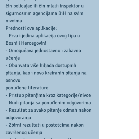
čin policajac ili čin mlađi inspektor u 
sigurnosnim agencijama BiH na svim 
nivoima
Prednosti ove aplikacije:
- Prva i jedina aplikacija ovog tipa u 
Bosni i Hercegovini
- Omogućava jednostavno i zabavno 
učenje
- Obuhvata više hiljada dostupnih 
pitanja, kao i novo kreiranih pitanja na 
osnovu
ponuđene literature
- Pristup pitanjima kroz kategorije/nivoe
- Nudi pitanja sa ponuđenim odgovorima
- Rezultat za svako pitanje odmah nakon 
odgovoranja
- Zbirni rezultati u postotcima nakon 
završenog učenja