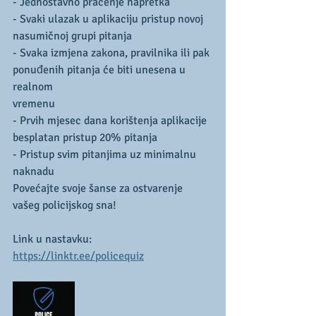
- Jednostavno praćenje napretka
- Svaki ulazak u aplikaciju pristup novoj 
nasumičnoj grupi pitanja
- Svaka izmjena zakona, pravilnika ili pak 
ponuđenih pitanja će biti unesena u 
realnom
vremenu
- Prvih mjesec dana korištenja aplikacije 
besplatan pristup 20% pitanja
- Pristup svim pitanjima uz minimalnu 
naknadu
Povećajte svoje šanse za ostvarenje 
vašeg policijskog sna!
Link u nastavku: 
https://linktr.ee/policequiz