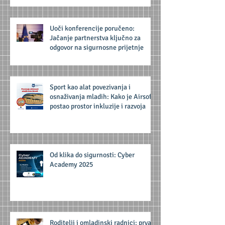
Uoči konferencije poručeno:
Jačanje partnerstva ključno za
odgovor na sigurnosne prijetnje
Sport kao alat povezivanja i
osnaživanja mladih: Kako je Airsoft
postao prostor inkluzije i razvoja
Od klika do sigurnosti: Cyber
Academy 2025
Roditelji i omladinski radnici: prva