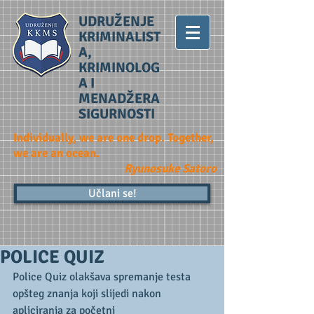
UDRUŽENJE
KRIMINALIST
A,
KRIMINOLOG
A I
MENADŽERA
SIGURNOSTI
Individually, we are one drop. Together,
we are an ocean.
Ryunosuke Satoro
Učlani se!
POLICE QUIZ
Police Quiz olakšava spremanje testa 
opšteg znanja koji slijedi nakon 
apliciranja za početni