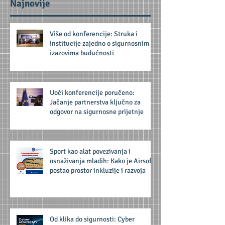
Najnovije
Više od konferencije: Struka i
institucije zajedno o sigurnosnim
izazovima budućnosti
Uoči konferencije poručeno:
Jačanje partnerstva ključno za
odgovor na sigurnosne prijetnje
Sport kao alat povezivanja i
osnaživanja mladih: Kako je Airsoft
postao prostor inkluzije i razvoja
Od klika do sigurnosti: Cyber