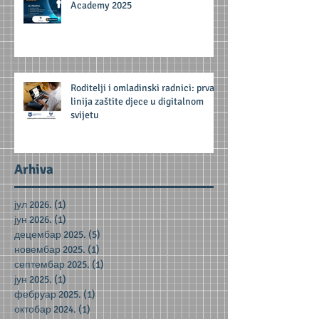
Academy 2025
Roditelji i omladinski radnici: prva
linija zaštite djece u digitalnom
svijetu
Arhiva
јул 2026.
(1)
1 post
јун 2026.
(1)
1 post
децембар 2025.
(5)
5 posts
новембар 2025.
(1)
1 post
септембар 2025.
(1)
1 post
јун 2025.
(1)
1 post
фебруар 2025.
(1)
1 post
октобар 2024.
(1)
1 post