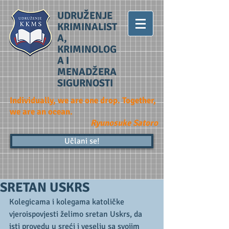
UDRUŽENJE
KRIMINALIST
A,
KRIMINOLOG
A I
MENADŽERA
SIGURNOSTI
Individually, we are one drop. Together,
we are an ocean.
Ryunosuke Satoro
Učlani se!
SRETAN USKRS
Kolegicama i kolegama katoličke 
vjeroispovjesti želimo sretan Uskrs, da 
isti provedu u sreći i veselju sa svojim 