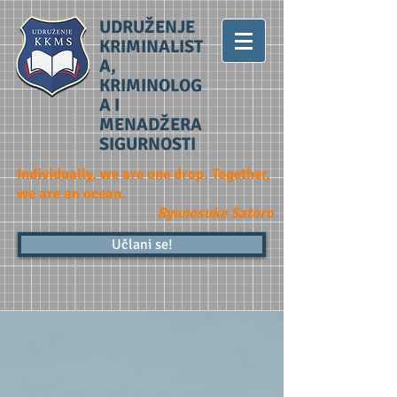
UDRUŽENJE
KRIMINALIST
A,
KRIMINOLOG
A I
MENADŽERA
SIGURNOSTI
Individually, we are one drop. Together,
we are an ocean.
Ryunosuke Satoro
Učlani se!