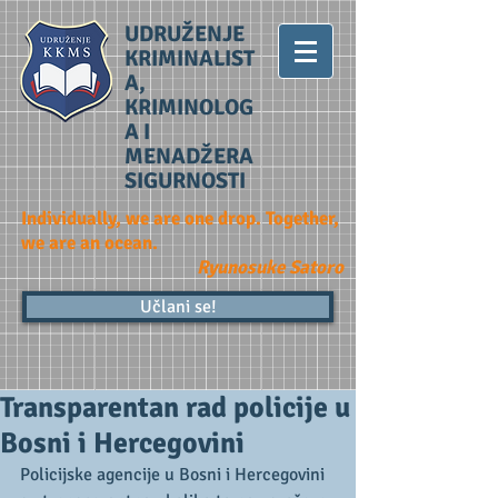
UDRUŽENJE
KRIMINALIST
A,
KRIMINOLOG
A I
MENADŽERA
SIGURNOSTI
Individually, we are one drop. Together,
we are an ocean.
Ryunosuke Satoro
Učlani se!
Transparentan rad policije u
Bosni i Hercegovini
Policijske agencije u Bosni i Hercegovini 