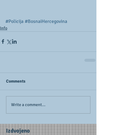
#Policija
#BosnaiHercegovina
Info
Comments
Write a comment...
Izdvojeno