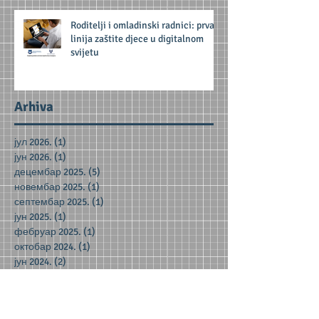
Roditelji i omladinski radnici: prva
linija zaštite djece u digitalnom
svijetu
Arhiva
јул 2026.
(1)
1 post
јун 2026.
(1)
1 post
децембар 2025.
(5)
5 posts
новембар 2025.
(1)
1 post
септембар 2025.
(1)
1 post
јун 2025.
(1)
1 post
фебруар 2025.
(1)
1 post
октобар 2024.
(1)
1 post
јун 2024.
(2)
2 posts
мај 2024.
(2)
2 posts
децембар 2023.
(1)
1 post
новембар 2023.
(1)
1 post