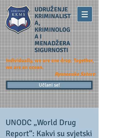
UDRUŽENJE
KRIMINALIST
A,
KRIMINOLOG
A I
MENADŽERA
SIGURNOSTI
Individually, we are one drop. Together,
we are an ocean.
Ryunosuke Satoro
Učlani se!
UNODC „World Drug
Report“: Kakvi su svjetski