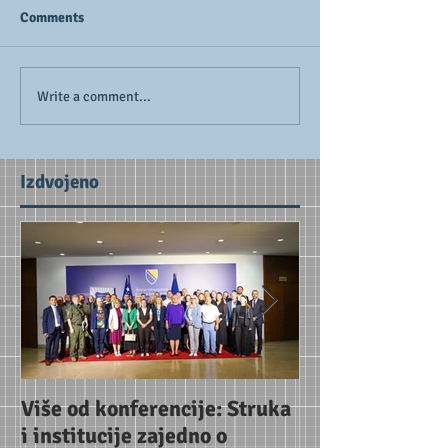
Comments
Write a comment...
Izdvojeno
Više od konferencije: Struka
Uoči konferenc
i institucije zajedno o
Jačanje partne