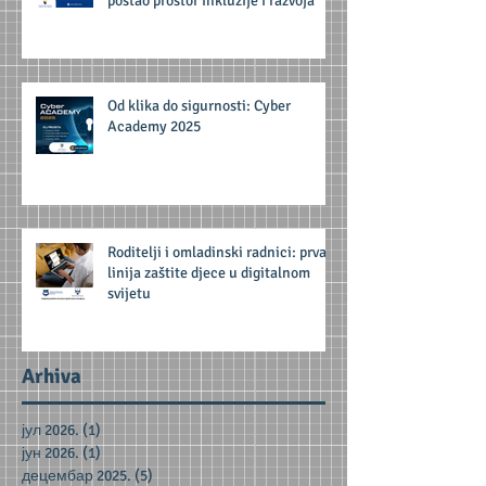
postao prostor inkluzije i razvoja
Od klika do sigurnosti: Cyber
Academy 2025
Roditelji i omladinski radnici: prva
linija zaštite djece u digitalnom
svijetu
Arhiva
јул 2026.
(1)
1 post
јун 2026.
(1)
1 post
децембар 2025.
(5)
5 posts