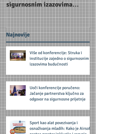
sigurnosnim izazovima
za odgovor na 
budućnosti
prijetnje
Najnovije
Više od konferencije: Struka i
institucije zajedno o sigurnosnim
izazovima budućnosti
Uoči konferencije poručeno:
Jačanje partnerstva ključno za
odgovor na sigurnosne prijetnje
Sport kao alat povezivanja i
osnaživanja mladih: Kako je Airsoft