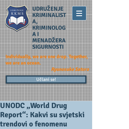
UDRUŽENJE
KRIMINALIST
A,
KRIMINOLOG
A I
MENADŽERA
SIGURNOSTI
Individually, we are one drop. Together,
we are an ocean.
Ryunosuke Satoro
Učlani se!
UNODC „World Drug
Report“: Kakvi su svjetski
trendovi o fenomenu