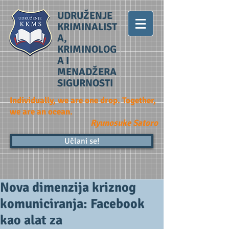
UDRUŽENJE
KRIMINALIST
A,
KRIMINOLOG
A I
MENADŽERA
SIGURNOSTI
Individually, we are one drop. Together,
we are an ocean.
Ryunosuke Satoro
Učlani se!
Nova dimenzija kriznog
komuniciranja: Facebook
kao alat za