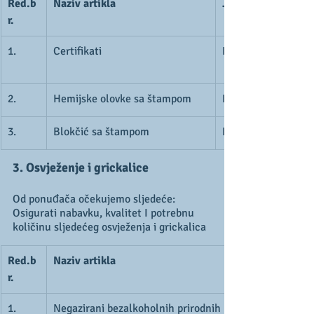
Red.b
Naziv artikla
Jed.mj.
r.
1.
Certifikati 
Kom.
2.
Hemijske olovke sa štampom
Kom.
3.
Blokčić sa štampom
Kom.
3. Osvježenje i grickalice
Od ponuđača očekujemo sljedeće:
Osigurati nabavku, kvalitet I potrebnu 
količinu sljedećeg osvježenja i grickalica
Red.b
Naziv artikla
r.
1.
Negazirani bezalkoholnih prirodnih napitaka - 