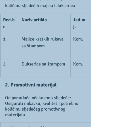
količinu sljedećih majica i dukserica
Red.b
Naziv artikla
Jed.m
r.
j.
1.
Majice kratkih rukava 
Kom.
sa štampom
2.
Dukserice sa štampom
Kom.
2. Promotivni materijal
Od ponuđača očekujemo sljedeće:
Osigurati nabavku, kvalitet I potrebnu 
količinu sljedećeg promotivnog 
materijala