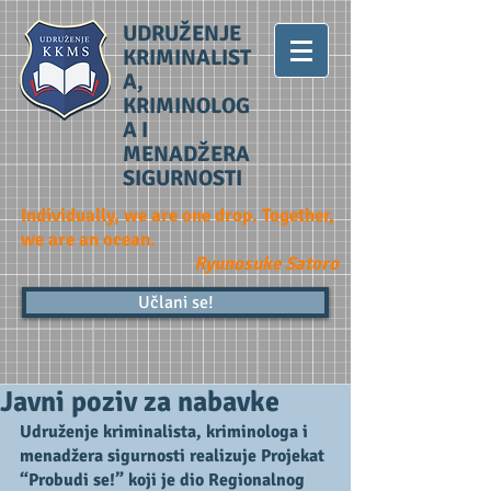
UDRUŽENJE
KRIMINALIST
A,
KRIMINOLOG
A I
MENADŽERA
SIGURNOSTI
Individually, we are one drop. Together,
we are an ocean.
Ryunosuke Satoro
Učlani se!
Javni poziv za nabavke
Udruženje kriminalista, kriminologa i 
menadžera sigurnosti realizuje Projekat 
“Probudi se!” koji je dio Regionalnog 