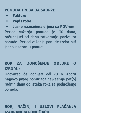
PONUDA TREBA DA SADRŽI:
Fakturu
Popis robe
Jasno naznačena cijena sa PDV-om
Period važenja ponude je 30 dana, 
računajući od dana zatvaranja poziva za 
ponude. Period važenja ponude treba biti 
jasno iskazan u ponudi.
ROK ZA DONOŠENJE ODLUKE O 
IZBORU:
Ugovarač će donijeti odluku o izboru 
najpovoljnijeg ponuđača najkasnije pet(5) 
radnih dana od isteka roka za podnošenje 
ponuda.
ROK, NAČIN, I USLOVI PLAĆANJA 
IZABRANOM PONUĐAČU: