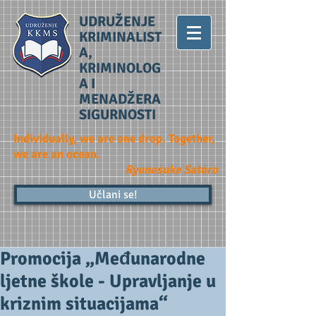
UDRUŽENJE
KRIMINALIST
A,
KRIMINOLOG
A I
MENADŽERA
SIGURNOSTI
Individually, we are one drop. Together,
we are an ocean.
Ryunosuke Satoro
Učlani se!
Promocija „Međunarodne
ljetne škole - Upravljanje u
kriznim situacijama“