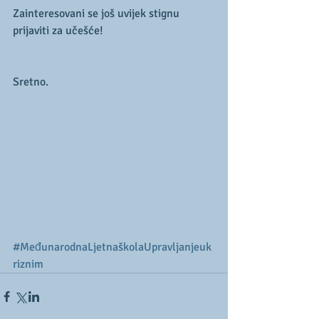
Zainteresovani se još uvijek stignu 
prijaviti za učešće!
Sretno. 
#MeđunarodnaLjetnaškolaUpravljanjeuk
riznim