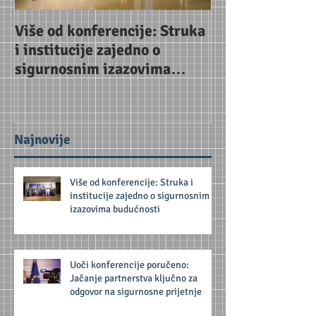
Više od konferencije: Struka
Uoči konferenc
i institucije zajedno o
Jačanje partne
sigurnosnim izazovima
za odgovor na 
budućnosti
prijetnje
Najnovije
Više od konferencije: Struka i
institucije zajedno o sigurnosnim
izazovima budućnosti
Uoči konferencije poručeno:
Jačanje partnerstva ključno za
odgovor na sigurnosne prijetnje