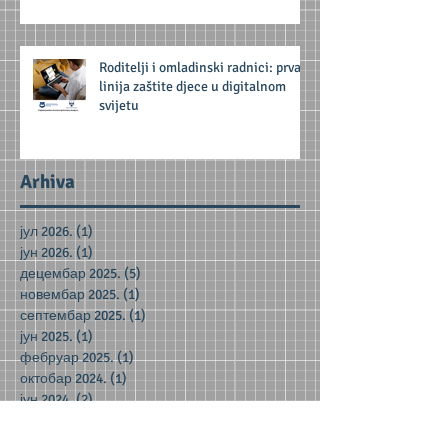
Roditelji i omladinski radnici: prva
linija zaštite djece u digitalnom
svijetu
Arhiva
јул 2026.
(1)
1 post
јун 2026.
(1)
1 post
децембар 2025.
(5)
5 posts
новембар 2025.
(1)
1 post
септембар 2025.
(1)
1 post
јун 2025.
(1)
1 post
фебруар 2025.
(1)
1 post
октобар 2024.
(1)
1 post
јун 2024.
(2)
2 posts
мај 2024.
(2)
2 posts
децембар 2023.
(1)
1 post