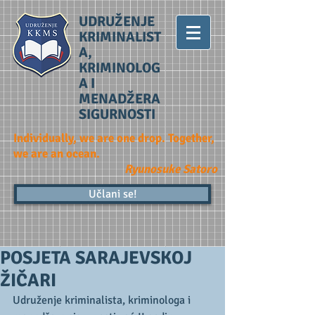
UDRUŽENJE
KRIMINALIST
A,
KRIMINOLOG
A I
MENADŽERA
SIGURNOSTI
Individually, we are one drop. Together,
we are an ocean.
Ryunosuke Satoro
Učlani se!
POSJETA SARAJEVSKOJ
ŽIČARI
Udruženje kriminalista, kriminologa i 