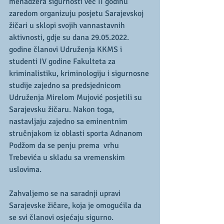
menadžera sigurnosti već II godinu 
zaredom organizuju posjetu Sarajevskoj 
žičari u sklopi svojih vannastavnih 
aktivnosti, gdje su dana 29.05.2022. 
godine članovi Udruženja KKMS i 
studenti IV godine Fakulteta za 
kriminalistiku, kriminologiju i sigurnosne 
studije zajedno sa predsjednicom 
Udruženja Mirelom Mujović posjetili su 
Sarajevsku žičaru. Nakon toga, 
nastavljaju zajedno sa eminentnim 
stručnjakom iz oblasti sporta Adnanom 
Podžom da se penju prema  vrhu 
Trebevića u skladu sa vremenskim 
uslovima.
Zahvaljemo se na saradnji upravi 
Sarajevske žičare, koja je omogućila da 
se svi članovi osjećaju sigurno.