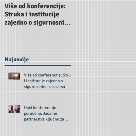
Više od konferencije:
Uoči konferencije
Struka i institucije
poručeno: Jačanje
zajedno o sigurnosnim
partnerstva ključno z
izazovima budućnosti
odgovor na sigurnosn
prijetnje
Najnovije
Više od konferencije: Struka
i institucije zajedno o
sigurnosnim izazovima
budućnosti
Uoči konferencije
poručeno: Jačanje
partnerstva ključno za
odgovor na sigurnosne
prijetnje