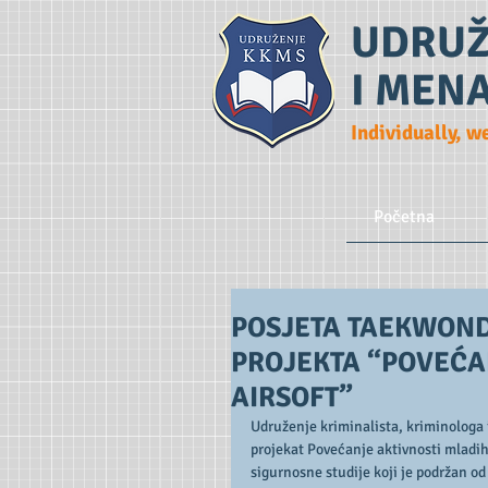
UDRUŽ
I MEN
Individually, w
Početna
POSJETA TAEKWOND
PROJEKTA “POVEĆA
AIRSOFT”
Udruženje kriminalista, kriminologa 
projekat Povećanje aktivnosti mladih 
sigurnosne studije koji je podržan od