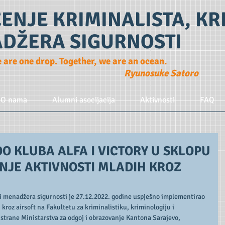
ENJE KRIMINALISTA, K
ADŽERA SIGURNOSTI
e are one drop. Together, we are an ocean.
Ryunosuke Satoro
O nama
Alumni asocijacija
Aktivnosti
FAQ
O KLUBA ALFA I VICTORY U SKLOPU
NJE AKTIVNOSTI MLADIH KROZ
i menadžera sigurnosti je 27.12.2022. godine uspješno implementirao 
kroz airsoft na Fakultetu za kriminalistiku, kriminologiju i 
 strane Ministarstva za odgoj i obrazovanje Kantona Sarajevo, 