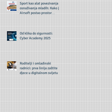
Sport kao alat povezivanja i
osnaživanja mladih: Kako je
Airsoft postao prostor
inkluzije i razvoja
Od klika do sigurnosti:
Cyber Academy 2025
Roditelji i omladinski
radnici: prva linija zaštite
djece u digitalnom svijetu