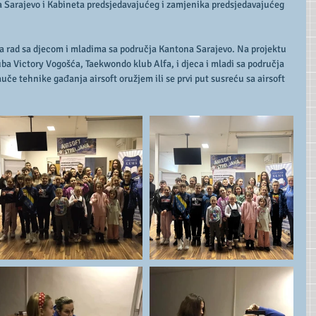
a Sarajevo i Kabineta predsjedavajućeg i zamjenika predsjedavajućeg 
na rad sa djecom i mladima sa područja Kantona Sarajevo. Na projektu 
ba Victory Vogošća, Taekwondo klub Alfa, i djeca i mladi sa područja 
uče tehnike gađanja airsoft oružjem ili se prvi put susreću sa airsoft 